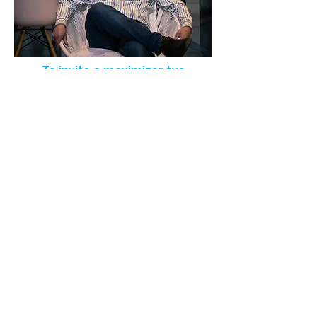
Te invito a maximizar tus
ganancias con YouHost.
Martin Prats - CEO / Founder
Camino el Huinganal 3556
Lo Barnechea, Santiago de Chile
Tel. (+56)
9 6248 0827
|
martin@youhost.cl
Lunes a Domingo | 09:00 a 20:00hrs
Preguntas Frecuentes